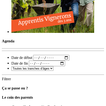
Agenda
Date de début
Date de fin
Filtrer
Ça se passe ou ?
Carto
Le coin des parents