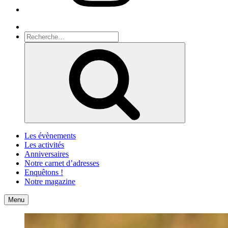
Recherche
Recherche
pour
Recherche
:
Les évènements
Les activités
Anniversaires
Notre carnet d’adresses
Enquêtons !
Notre magazine
Accueil
Contact
Menu