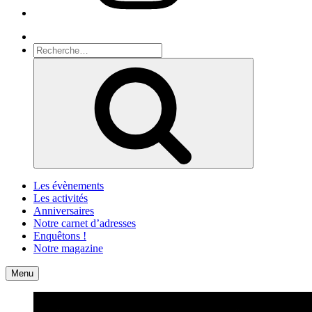
Recherche
Recherche
pour
Recherche
:
Les évènements
Les activités
Anniversaires
Notre carnet d’adresses
Enquêtons !
Notre magazine
Accueil
Contact
Menu