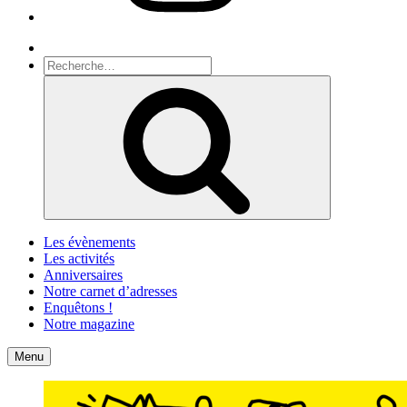
Recherche
Recherche
pour
Recherche
:
Les évènements
Les activités
Anniversaires
Notre carnet d’adresses
Enquêtons !
Notre magazine
Accueil
Contact
Menu