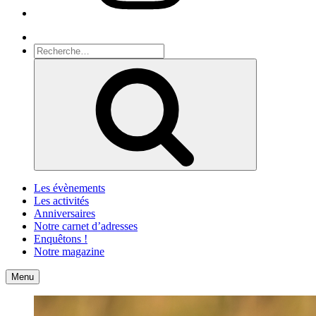
Recherche
Recherche
pour
Recherche
:
Les évènements
Les activités
Anniversaires
Notre carnet d’adresses
Enquêtons !
Notre magazine
Accueil
Contact
Menu