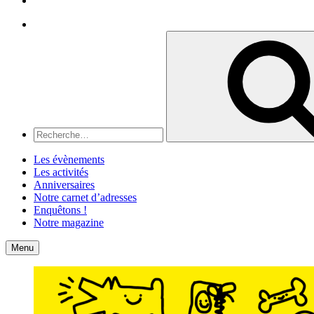
Recherche
Recherche
pour
:
Les évènements
Les activités
Anniversaires
Notre carnet d’adresses
Enquêtons !
Notre magazine
Accueil
Contact
Menu