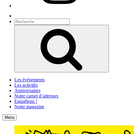
Recherche
Recherche
pour
Recherche
:
Les évènements
Les activités
Anniversaires
Notre carnet d’adresses
Enquêtons !
Notre magazine
Accueil
Contact
Menu