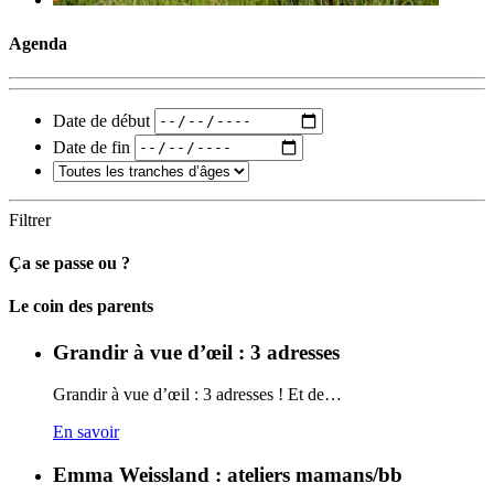
Agenda
Date de début
Date de fin
Filtrer
Ça se passe ou ?
Carto
Le coin des parents
Grandir à vue d’œil : 3 adresses
Grandir à vue d’œil : 3 adresses ! Et de…
En savoir
Emma Weissland : ateliers mamans/bb