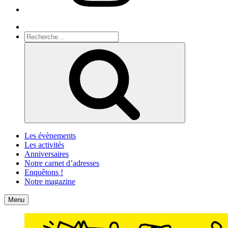
Recherche
Recherche
pour
Recherche
:
Les évènements
Les activités
Anniversaires
Notre carnet d’adresses
Enquêtons !
Notre magazine
Accueil
Contact
Menu