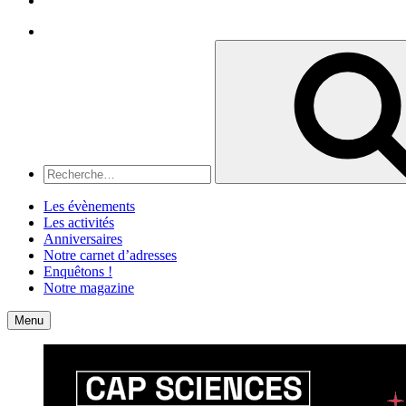
Recherche
Recherche
pour
:
Les évènements
Les activités
Anniversaires
Notre carnet d’adresses
Enquêtons !
Notre magazine
Accueil
Contact
Menu