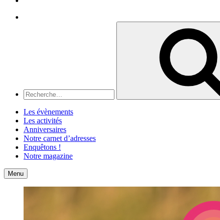
Recherche
Recherche
pour
:
Les évènements
Les activités
Anniversaires
Notre carnet d’adresses
Enquêtons !
Notre magazine
Accueil
Contact
Menu