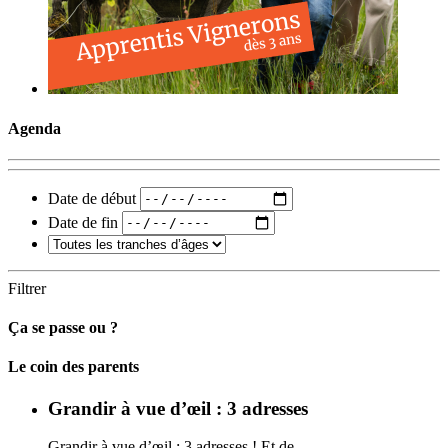
Agenda
Date de début
Date de fin
Filtrer
Ça se passe ou ?
Carto
Le coin des parents
Grandir à vue d’œil : 3 adresses
Grandir à vue d’œil : 3 adresses ! Et de…