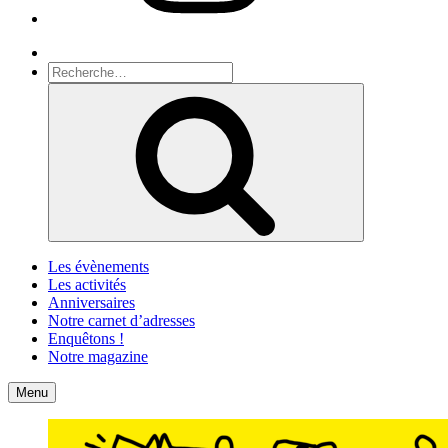
Recherche
Recherche
pour
Recherche
:
Les évènements
Les activités
Anniversaires
Notre carnet d’adresses
Enquêtons !
Notre magazine
Accueil
Contact
Menu