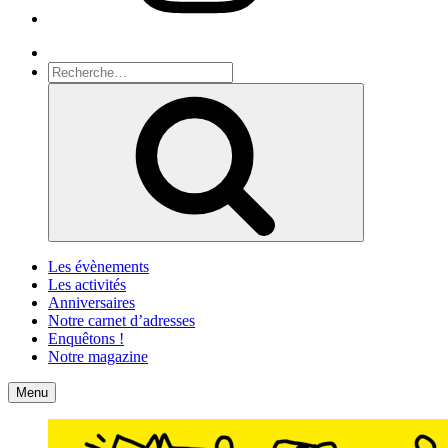
Recherche
Recherche
pour
Recherche
:
Les évènements
Les activités
Anniversaires
Notre carnet d’adresses
Enquêtons !
Notre magazine
Accueil
Contact
Menu