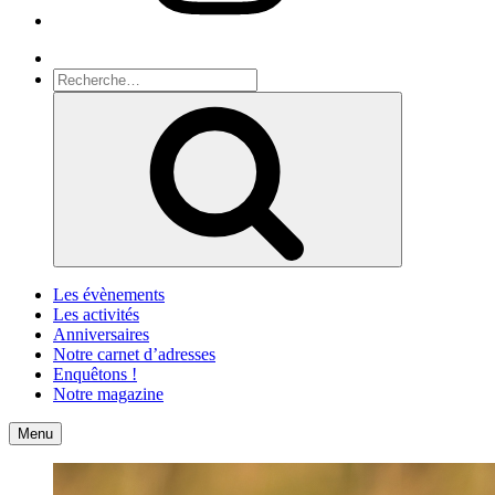
Recherche
Recherche
pour
Recherche
:
Les évènements
Les activités
Anniversaires
Notre carnet d’adresses
Enquêtons !
Notre magazine
Accueil
Contact
Menu