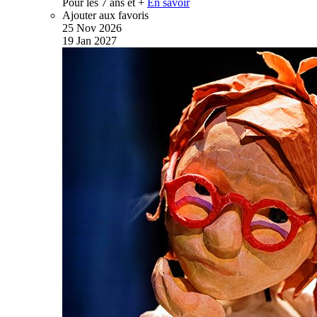
Pour les 7 ans et +
En savoir
Ajouter aux favoris
25
Nov
2026
19
Jan
2027