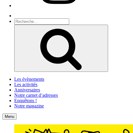
Recherche
Recherche
pour
Recherche
:
Les évènements
Les activités
Anniversaires
Notre carnet d’adresses
Enquêtons !
Notre magazine
Accueil
Contact
Menu