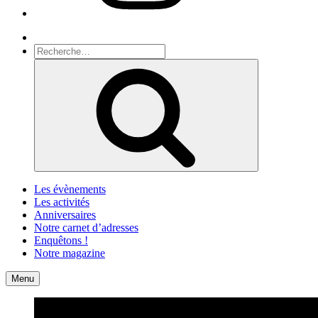
Recherche
Recherche
pour
Recherche
:
Les évènements
Les activités
Anniversaires
Notre carnet d’adresses
Enquêtons !
Notre magazine
Accueil
Contact
Menu