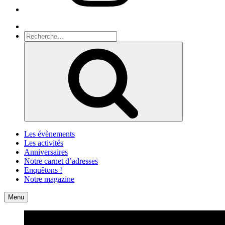
Recherche
Recherche
pour
Recherche
:
Les évènements
Les activités
Anniversaires
Notre carnet d’adresses
Enquêtons !
Notre magazine
Accueil
Contact
Menu