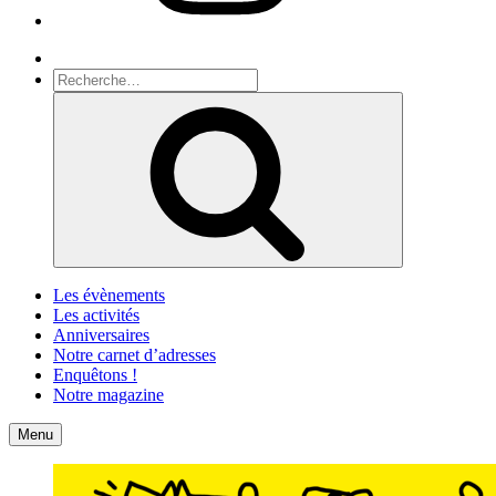
Recherche
Recherche
pour
Recherche
:
Les évènements
Les activités
Anniversaires
Notre carnet d’adresses
Enquêtons !
Notre magazine
Accueil
Contact
Menu