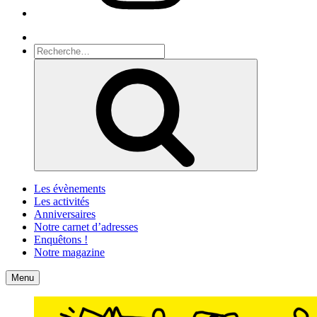
Recherche
Recherche
pour
Recherche
:
Les évènements
Les activités
Anniversaires
Notre carnet d’adresses
Enquêtons !
Notre magazine
Accueil
Contact
Menu