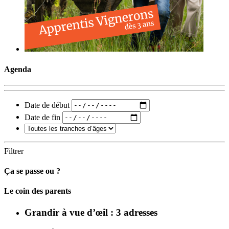
Agenda
Date de début
Date de fin
Filtrer
Ça se passe ou ?
Carto
Le coin des parents
Grandir à vue d’œil : 3 adresses