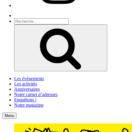
Recherche
Recherche
pour
Recherche
:
Les évènements
Les activités
Anniversaires
Notre carnet d’adresses
Enquêtons !
Notre magazine
Accueil
Contact
Menu