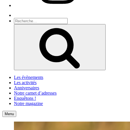
Recherche
Recherche
pour
Recherche
:
Les évènements
Les activités
Anniversaires
Notre carnet d’adresses
Enquêtons !
Notre magazine
Accueil
Contact
Menu