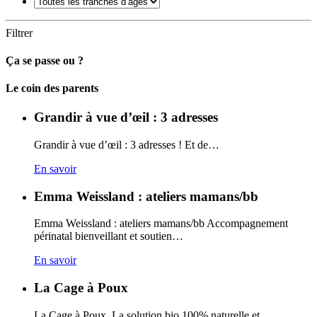
Filtrer
Ça se passe ou ?
Carto
Le coin des parents
Grandir à vue d’œil : 3 adresses
Grandir à vue d’œil : 3 adresses ! Et de…
En savoir
Emma Weissland : ateliers mamans/bb
Emma Weissland : ateliers mamans/bb Accompagnement
périnatal bienveillant et soutien…
En savoir
La Cage à Poux
La Cage à Poux. La solution bio 100% naturelle et…