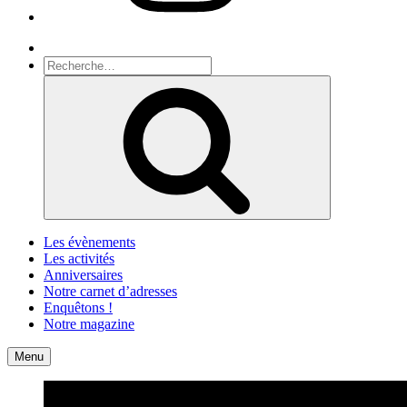
Recherche
Recherche
pour
Recherche
:
Les évènements
Les activités
Anniversaires
Notre carnet d’adresses
Enquêtons !
Notre magazine
Accueil
Contact
Menu