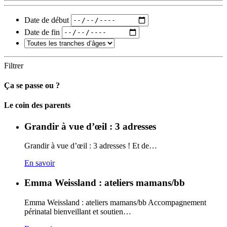
Date de début
Date de fin
Filtrer
Ça se passe ou ?
Carto
Le coin des parents
Grandir à vue d’œil : 3 adresses
Grandir à vue d’œil : 3 adresses ! Et de…
En savoir
Emma Weissland : ateliers mamans/bb
Emma Weissland : ateliers mamans/bb Accompagnement
périnatal bienveillant et soutien…