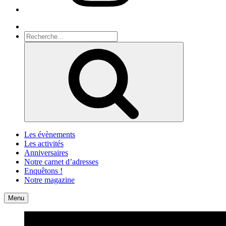
Recherche
Recherche
pour
Recherche
:
Les évènements
Les activités
Anniversaires
Notre carnet d’adresses
Enquêtons !
Notre magazine
Accueil
Contact
Menu