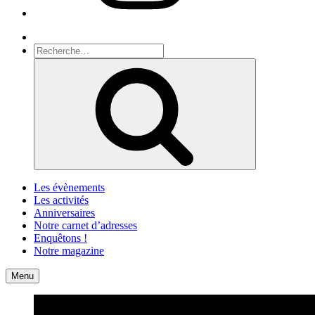
Recherche
Recherche
pour
Recherche
:
Les évènements
Les activités
Anniversaires
Notre carnet d’adresses
Enquêtons !
Notre magazine
Accueil
Contact
Menu