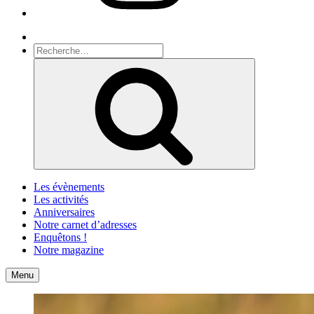
Recherche
Recherche
pour
Recherche
:
Les évènements
Les activités
Anniversaires
Notre carnet d’adresses
Enquêtons !
Notre magazine
Accueil
Contact
Menu