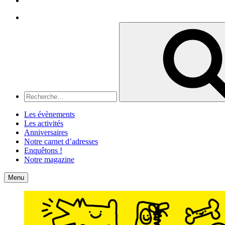
Recherche
Recherche
pour
:
Les évènements
Les activités
Anniversaires
Notre carnet d’adresses
Enquêtons !
Notre magazine
Accueil
Contact
Menu