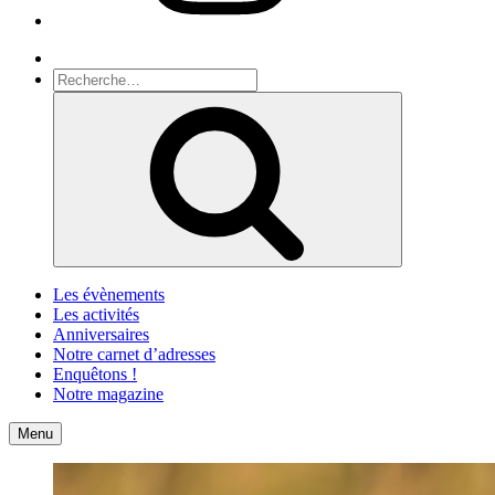
Recherche
Recherche
pour
Recherche
:
Les évènements
Les activités
Anniversaires
Notre carnet d’adresses
Enquêtons !
Notre magazine
Accueil
Contact
Menu