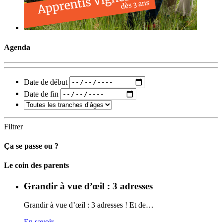
Agenda
Date de début
Date de fin
Filtrer
Ça se passe ou ?
Carto
Le coin des parents
Grandir à vue d’œil : 3 adresses
Grandir à vue d’œil : 3 adresses ! Et de…
En savoir