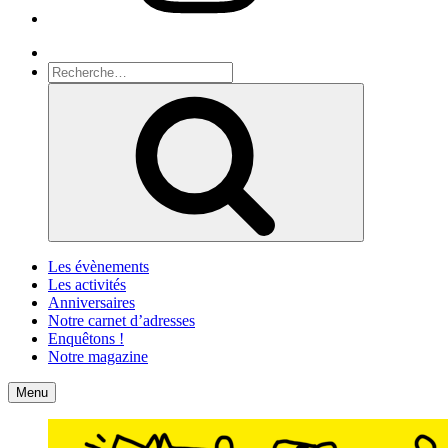
Recherche
Recherche
pour
Recherche
:
Les évènements
Les activités
Anniversaires
Notre carnet d’adresses
Enquêtons !
Notre magazine
Accueil
Contact
Menu