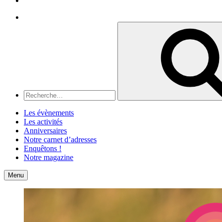
Recherche
Recherche
pour
:
Les évènements
Les activités
Anniversaires
Notre carnet d’adresses
Enquêtons !
Notre magazine
Accueil
Contact
Menu