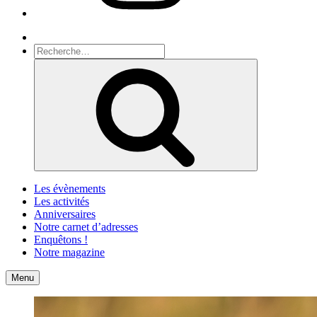
Recherche
Recherche
pour
Recherche
:
Les évènements
Les activités
Anniversaires
Notre carnet d’adresses
Enquêtons !
Notre magazine
Accueil
Contact
Menu