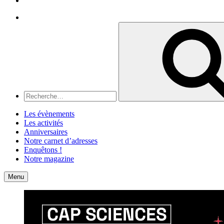
Recherche
Recherche
pour
:
Les évènements
Les activités
Anniversaires
Notre carnet d’adresses
Enquêtons !
Notre magazine
Accueil
Contact
Menu