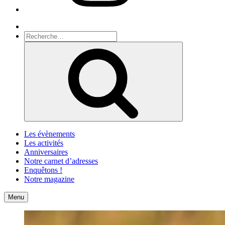
Recherche
Recherche
pour
Recherche
:
Les évènements
Les activités
Anniversaires
Notre carnet d’adresses
Enquêtons !
Notre magazine
Accueil
Contact
Menu