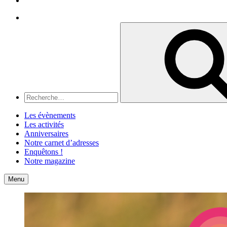
Recherche
Recherche
pour
:
Les évènements
Les activités
Anniversaires
Notre carnet d’adresses
Enquêtons !
Notre magazine
Accueil
Contact
Menu