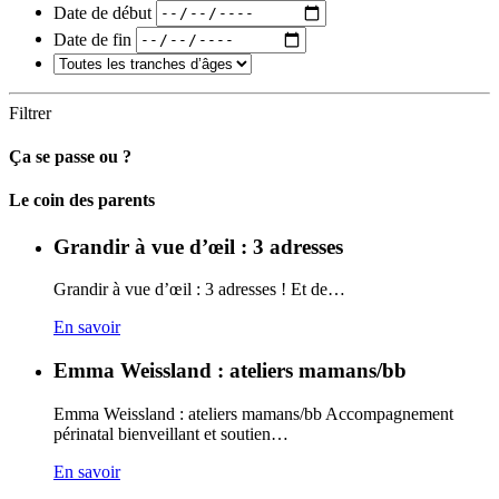
Date de début
Date de fin
Filtrer
Ça se passe ou ?
Carto
Le coin des parents
Grandir à vue d’œil : 3 adresses
Grandir à vue d’œil : 3 adresses ! Et de…
En savoir
Emma Weissland : ateliers mamans/bb
Emma Weissland : ateliers mamans/bb Accompagnement
périnatal bienveillant et soutien…
En savoir