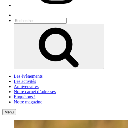
Recherche
Recherche
pour
Recherche
:
Les évènements
Les activités
Anniversaires
Notre carnet d’adresses
Enquêtons !
Notre magazine
Accueil
Contact
Menu