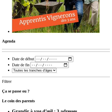
Agenda
Date de début
Date de fin
Filtrer
Ça se passe ou ?
Carto
Le coin des parents
Grandir à vue d’œil : 3 adresses