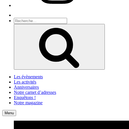
Recherche
Recherche
pour
Recherche
:
Les évènements
Les activités
Anniversaires
Notre carnet d’adresses
Enquêtons !
Notre magazine
Accueil
Contact
Menu