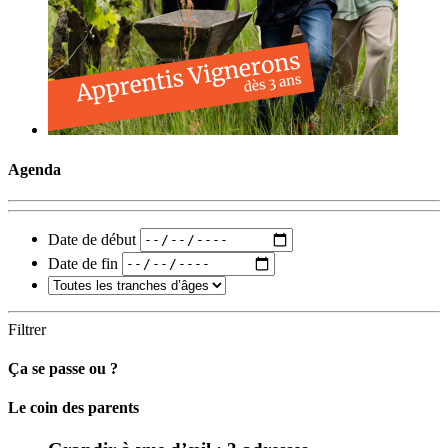
Agenda
Date de début
Date de fin
Filtrer
Ça se passe ou ?
Carto
Le coin des parents