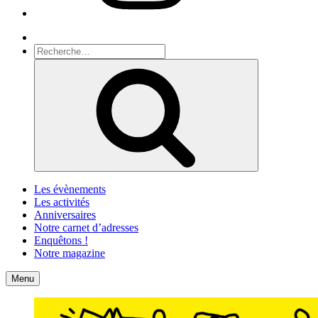
Recherche
Recherche
pour
Recherche
:
Les évènements
Les activités
Anniversaires
Notre carnet d’adresses
Enquêtons !
Notre magazine
Accueil
Contact
Menu