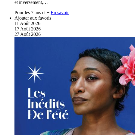
et inversement,…
Pour les 7 ans et +
En savoir
Ajouter aux favoris
11
Août
2026
17
Août
2026
27
Août
2026