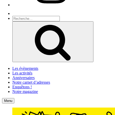
Recherche
Recherche
pour
Recherche
:
Les évènements
Les activités
Anniversaires
Notre carnet d’adresses
Enquêtons !
Notre magazine
Accueil
Contact
Menu