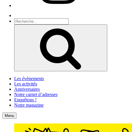
Recherche
Recherche
pour
Recherche
:
Les évènements
Les activités
Anniversaires
Notre carnet d’adresses
Enquêtons !
Notre magazine
Accueil
Contact
Menu