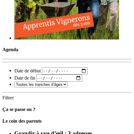
Agenda
Date de début
Date de fin
Filtrer
Ça se passe ou ?
Carto
Le coin des parents
Grandir à vue d’œil : 3 adresses