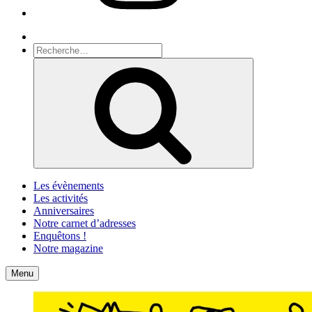
Recherche
Recherche
pour
Recherche
:
Les évènements
Les activités
Anniversaires
Notre carnet d’adresses
Enquêtons !
Notre magazine
Accueil
Contact
Menu