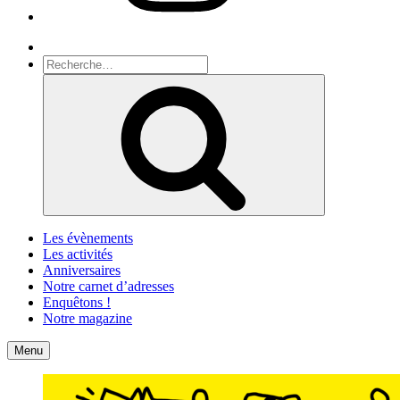
Recherche
Recherche
pour
Recherche
:
Les évènements
Les activités
Anniversaires
Notre carnet d’adresses
Enquêtons !
Notre magazine
Accueil
Contact
Menu