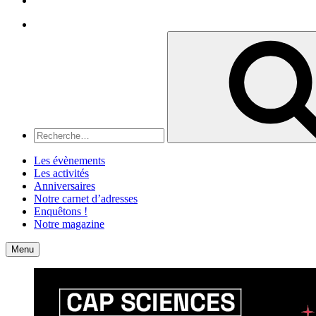
Recherche
Recherche
pour
:
Les évènements
Les activités
Anniversaires
Notre carnet d’adresses
Enquêtons !
Notre magazine
Accueil
Contact
Menu