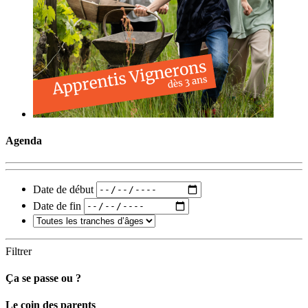
Agenda
Date de début
Date de fin
Filtrer
Ça se passe ou ?
Carto
Le coin des parents