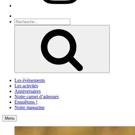
Recherche
Recherche
pour
Recherche
:
Les évènements
Les activités
Anniversaires
Notre carnet d’adresses
Enquêtons !
Notre magazine
Accueil
Contact
Menu