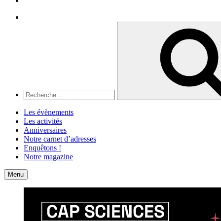
Recherche
Recherche
pour
:
Les évènements
Les activités
Anniversaires
Notre carnet d’adresses
Enquêtons !
Notre magazine
Accueil
Contact
Menu