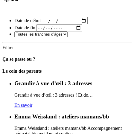
Date de début
Date de fin
Filtrer
Ça se passe ou ?
Carto
Le coin des parents
Grandir à vue d’œil : 3 adresses
Grandir à vue d’œil : 3 adresses ! Et de…
En savoir
Emma Weissland : ateliers mamans/bb
Emma Weissland : ateliers mamans/bb Accompagnement
périnatal bienveillant et soutien…