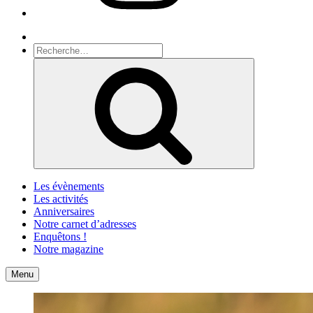
Recherche
Recherche
pour
Recherche
:
Les évènements
Les activités
Anniversaires
Notre carnet d’adresses
Enquêtons !
Notre magazine
Accueil
Contact
Menu