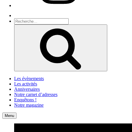
Recherche
Recherche
pour
Recherche
:
Les évènements
Les activités
Anniversaires
Notre carnet d’adresses
Enquêtons !
Notre magazine
Accueil
Contact
Menu