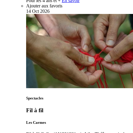
Pour les 4 ans et +
En savoir
Ajouter aux favoris
14
Oct
2026
Spectacles
Fil à fil
Les Carmes