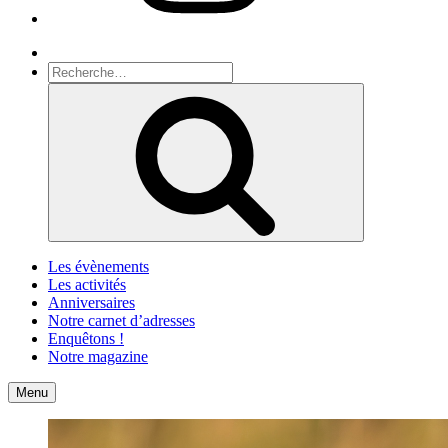
Recherche
Recherche
pour
Recherche
:
Les évènements
Les activités
Anniversaires
Notre carnet d’adresses
Enquêtons !
Notre magazine
Accueil
Contact
Menu