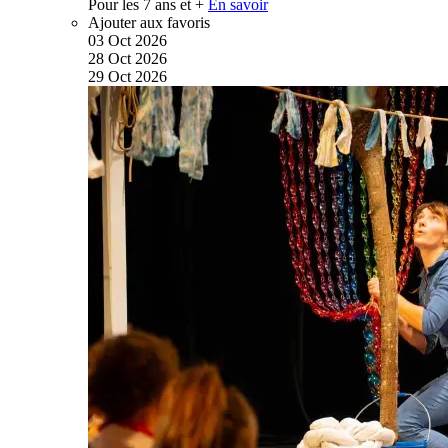
Pour les 7 ans et +
En savoir
Ajouter aux favoris
03
Oct
2026
28
Oct
2026
29
Oct
2026