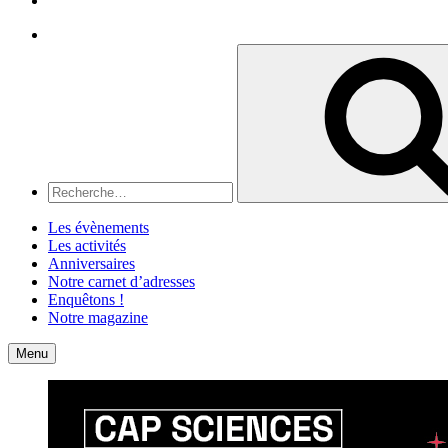
Recherche
Recherche
pour
:
Les évènements
Les activités
Anniversaires
Notre carnet d’adresses
Enquêtons !
Notre magazine
Accueil
Contact
Menu