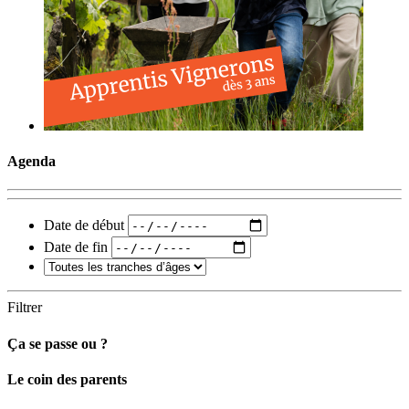
Agenda
Date de début
Date de fin
Filtrer
Ça se passe ou ?
Carto
Le coin des parents