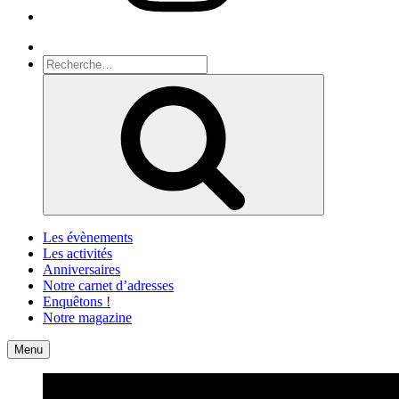
Recherche
Recherche
pour
Recherche
:
Les évènements
Les activités
Anniversaires
Notre carnet d’adresses
Enquêtons !
Notre magazine
Accueil
Contact
Menu