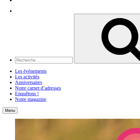
Recherche
Recherche
pour
:
Les évènements
Les activités
Anniversaires
Notre carnet d’adresses
Enquêtons !
Notre magazine
Accueil
Contact
Menu