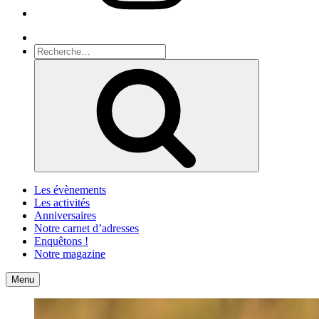
Recherche
Recherche
pour
Recherche
:
Les évènements
Les activités
Anniversaires
Notre carnet d’adresses
Enquêtons !
Notre magazine
Accueil
Contact
Menu