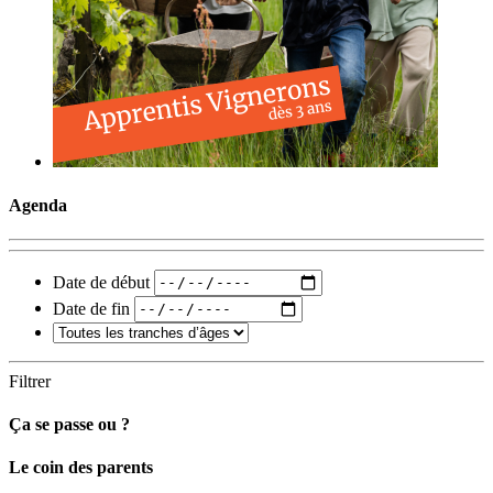
Agenda
Date de début
Date de fin
Filtrer
Ça se passe ou ?
Carto
Le coin des parents