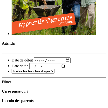
Agenda
Date de début
Date de fin
Filtrer
Ça se passe ou ?
Carto
Le coin des parents