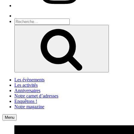
Recherche
Recherche
pour
Recherche
:
Les évènements
Les activités
Anniversaires
Notre carnet d’adresses
Enquêtons !
Notre magazine
Accueil
Contact
Menu